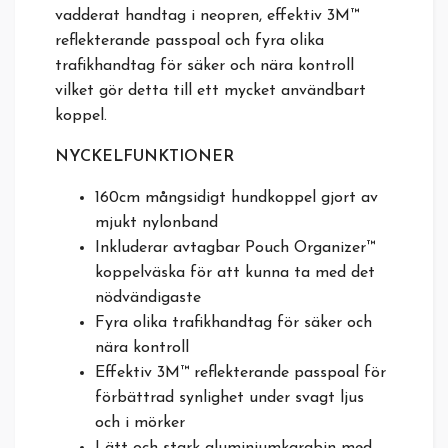
vadderat handtag i neopren, effektiv 3M™
reflekterande passpoal och fyra olika
trafikhandtag för säker och nära kontroll
vilket gör detta till ett mycket användbart
koppel.
NYCKELFUNKTIONER
160cm mångsidigt hundkoppel gjort av
mjukt nylonband
Inkluderar avtagbar Pouch Organizer™
koppelväska för att kunna ta med det
nödvändigaste
Fyra olika trafikhandtag för säker och
nära kontroll
Effektiv 3M™ reflekterande passpoal för
förbättrad synlighet under svagt ljus
och i mörker
Lätt och stark aluminiumkarabin med