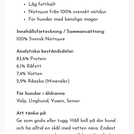
Låg fetthalt
Nötnjure från 100% svenskt nötdjur
För hundar med känsliga magar
Innehållsförteckning / Sammansättning:
100% Svensk Nötnjure
Analytiska beståndsdelar:
83,6% P
rotein
6,1% R
åfett
7,4% Vatten
2,9% Råaska (Mineraler)
För hundar i åldrarna:
Valp, Unghund, Vuxen, Senior
Att tänka på:
Ge som godis eller tugg. Håll koll på din hund
och ha alltid en skål med vatten nära.
Endast