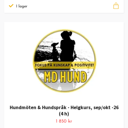
I lager
Hundmöten & Hundspråk - Helgkurs, sep/okt -26
(4 h)
1 850 kr