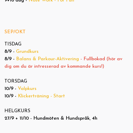
9+16 aug -
Nose Work - For Fun
SEP/OKT
TISDAG
8/9 -
Grundkurs
8/9 -
Balans & Parkour-Aktivering
- Fullbokad (hör av
dig om du är intresserad av kommande kurs!)
TORSDAG
10/9 -
Valpkurs
10/9 -
Klickerträning - Start
HELGKURS
27/9 + 11/10 - Hundmöten & Hundspråk, 4h