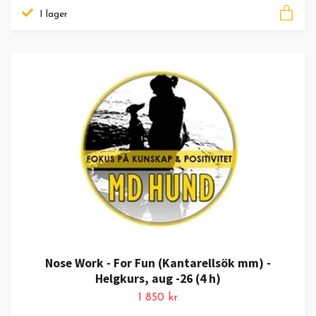
I lager
Nose Work - For Fun (Kantarellsök mm) -
Helgkurs, aug -26 (4 h)
1 850 kr