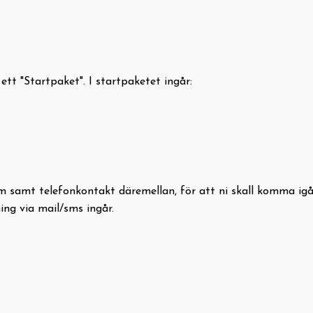
tt "Startpaket". I startpaketet ingår:
)
m samt telefonkontakt däremellan, för att ni skall komma igån
g via mail/sms ingår.