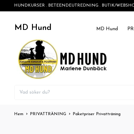
HUNDKURSER . BETEENDEUTREDNING . BUTIK/WEBSH
MD Hund
MD Hund
P
Hem
PRIVATTRÄNING
Paketpriser Privatträning