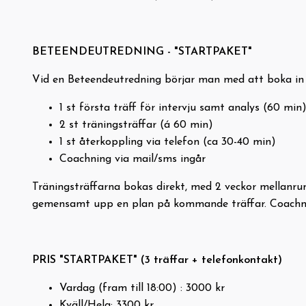
BETEENDEUTREDNING - "STARTPAKET"
Vid en Beteendeutredning börjar man med att boka in e
1 st första träff för intervju samt analys (60 min
2 st träningsträffar (á 60 min)
1 st återkoppling via telefon (ca 30-40 min)
Coachning via mail/sms ingår
Träningsträffarna bokas direkt, med 2 veckor mellanru
gemensamt upp en plan på kommande träffar. Coachnin
PRIS "STARTPAKET" (3 träffar + telefonkontakt)
Vardag (fram till 18:00) : 3000 kr
Kväll/Helg: 3300 kr