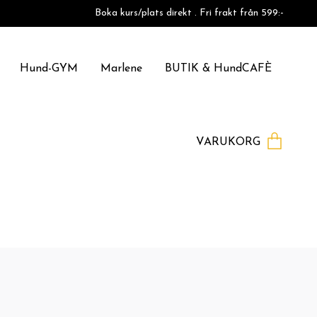
Boka kurs/plats direkt . Fri frakt från 599:-
Hund-GYM
Marlene
BUTIK & HundCAFÈ
VARUKORG