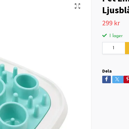
Ljusbl
299 kr
I lager
Dela