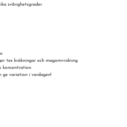
ika svårighetsgrader.
po
ger tex kräkningar och magomvridning
s koncentration
h ge variation i vardagen!