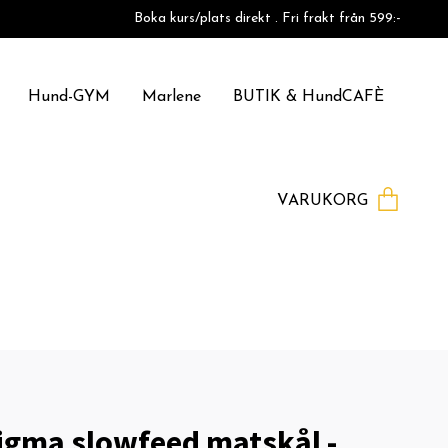
Boka kurs/plats direkt . Fri frakt från 599:-
Hund-GYM
Marlene
BUTIK & HundCAFÈ
VARUKORG
igma slowfeed matskål -