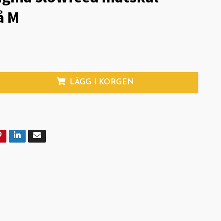
å M
LÄGG I KORGEN