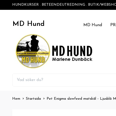
HUNDKURSER . BETEENDEUTREDNING . BUTIK/WEBSH
MD Hund
MD Hund
P
Hem
Startsida
Pet Enigma slowfeed matskål - Ljusblå 