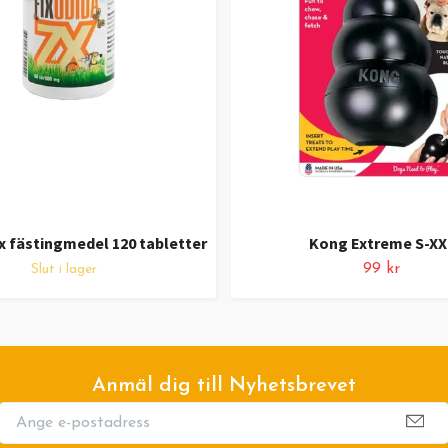
x fästingmedel 120 tabletter
Kong Extreme S-XX
99 kr
Slut i lager
Anmäl dig till Nyhetsbrevet