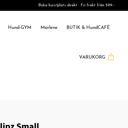
Boka kurs/plats direkt . Fri frakt från 599:-
Hund-GYM
Marlene
BUTIK & HundCAFÈ
VARUKORG
lipz Small