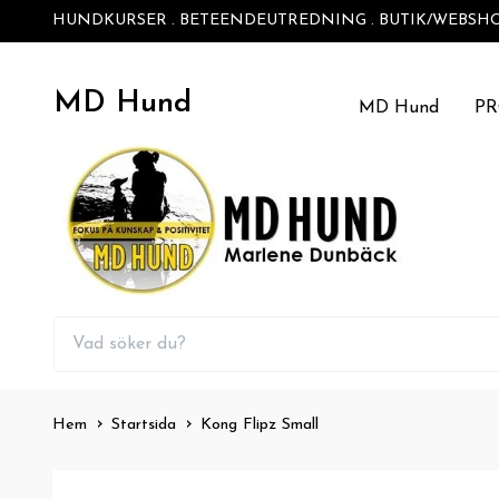
HUNDKURSER . BETEENDEUTREDNING . BUTIK/WEBSH
MD Hund
MD Hund
P
Hem
Startsida
Kong Flipz Small