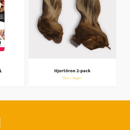
L
Hjortöron 2-pack
K
Slut i lager