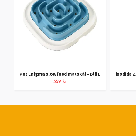
Pet Enigma slowfeed matskål - Blå L
Fixodida Z
359 kr