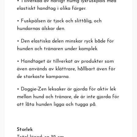
• Tillverkad av härligt fluffig lyxfuskpäls med
elastiskt handtag i olika färger.
• Fuskpälsen är tjock och slittålig, och
hundarnas älskar den.
• Den elastiska delen minskar ryck både för
hunden och tränaren under kamplek.
• Handtaget är tillverkat av produkter som
även används av klättrare, hållbart även för
de starkaste kamparna.
• Doggie-Zen leksaker är gjorda för aktiv lek
mellan hund och tränare, de är inte gjorda för
att låta hunden ligga och tugga på.
Storlek