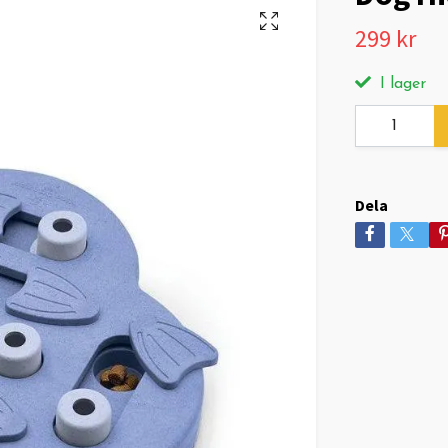
299 kr
I lager
Dela