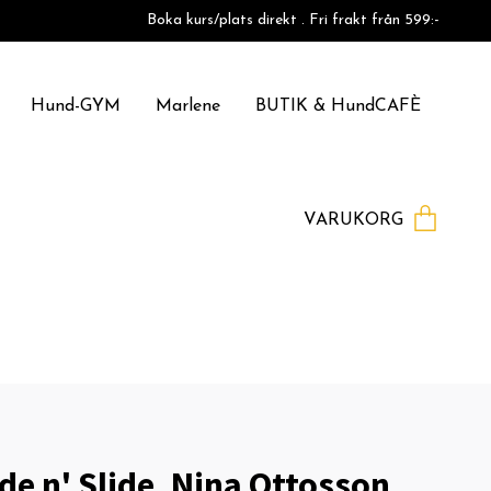
Boka kurs/plats direkt . Fri frakt från 599:-
Hund-GYM
Marlene
BUTIK & HundCAFÈ
VARUKORG
de n' Slide, Nina Ottosson