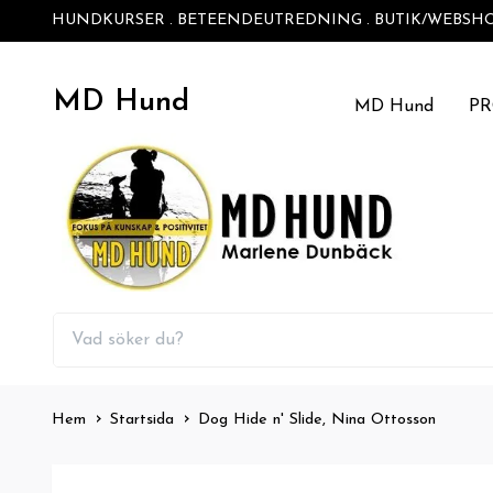
HUNDKURSER . BETEENDEUTREDNING . BUTIK/WEBSH
MD Hund
MD Hund
P
Hem
Startsida
Dog Hide n' Slide, Nina Ottosson