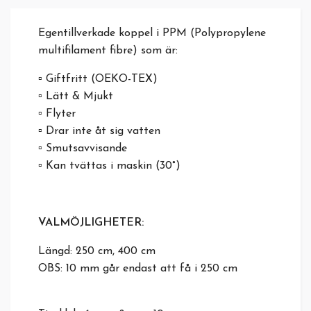
Egentillverkade koppel i PPM (Polypropylene
multifilament fibre) som är:
▫️ Giftfritt (OEKO-TEX)
▫️ Lätt & Mjukt
▫️ Flyter
▫️ Drar inte åt sig vatten
▫️ Smutsavvisande
▫️ Kan tvättas i maskin (30°)
VALMÖJLIGHETER:
Längd: 250 cm, 400 cm
OBS: 10 mm går endast att få i 250 cm