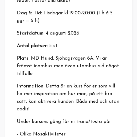
Ålder:
Passar alla åldrar
Dag & Tid:
Tisdagar kl 19:00-20:00 (1 h á 5
ggr = 5 h)
Startdatum:
4 augusti 2026
Antal platser:
5 st
Plats:
MD Hund, Sjöhagsvägen 6A. Vi är
främst inomhus men även utomhus vid något
tillfälle
Information:
Detta är en kurs för er som vill
ha mer inspiration om hur man, på ett bra
sätt, kan aktivera hunden. Både med och utan
godis!
Under kursens gång får ni träna/testa på:
- Olika Nosaktiviteter